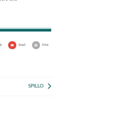
ok
Email
Print
SPILLO