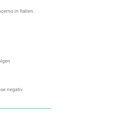
erno in Italien.
olgen
ose negativ