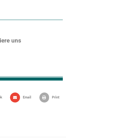
iere uns
ok
Email
Print