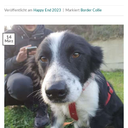
Veröffentlicht am
Happy End 2023
|
Markiert
Border Collie
14
März