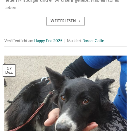
neuen Mitbürger und er wird sehr geliebt. Hab ein tolles
Leben!
WEITERLESEN
→
Veröffentlicht am
Happy End 2025
|
Markiert
Border Collie
17
Dez.