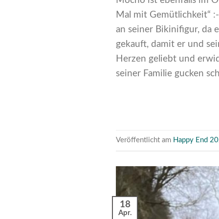
Mocho ist ebenfalls im O
Mal mit Gemütlichkeit“ :
an seiner Bikinifigur, da 
gekauft, damit er und se
Herzen geliebt und erwi
seiner Familie gucken sch
Veröffentlicht am
Happy End 2
18
Apr.