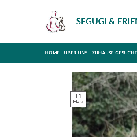
Skip
to
SEGUGI & FRI
content
HOME
ÜBER UNS
ZUHAUSE GESUCH
11
März