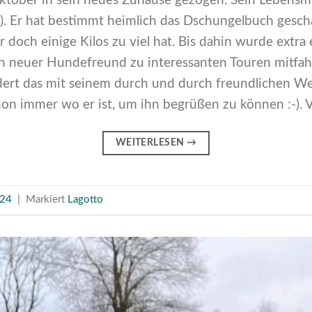
ktober in sein neues Zuhause gezogen. Sein Lebensmo
-). Er hat bestimmt heimlich das Dschungelbuch geschau
er doch einige Kilos zu viel hat. Bis dahin wurde extra
in neuer Hundefreund zu interessanten Touren mitfah
dert das mit seinem durch und durch freundlichen We
on immer wo er ist, um ihn begrüßen zu können :-). Vo
WEITERLESEN
→
024
|
Markiert
Lagotto